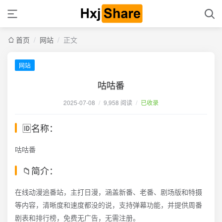
首页
/
网站
/
正文
网站
咕咕番
2025-07-08
/
9,958 阅读
/
已收录
🆔名称：
咕咕番
📁简介：
在线动漫追番站，主打日漫，涵盖新番、老番、剧场版和特摄
等内容，清晰度和速度都没的说，支持弹幕功能，并提供周番
剧表和排行榜，免费无广告，无需注册。