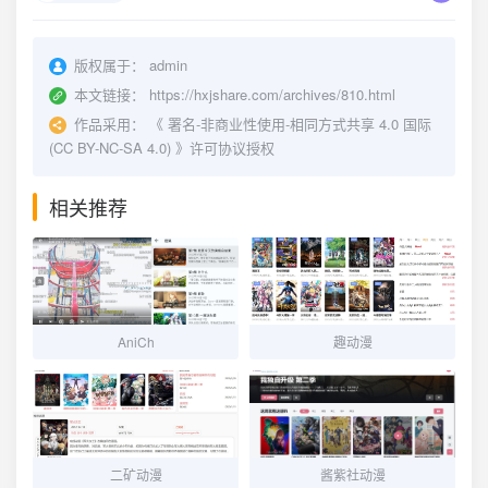
版权属于：
admin
本文链接：
https://hxjshare.com/archives/810.html
作品采用：
《
署名-非商业性使用-相同方式共享 4.0 国际
(CC BY-NC-SA 4.0)
》许可协议授权
相关推荐
AniCh
趣动漫
二矿动漫
酱紫社动漫