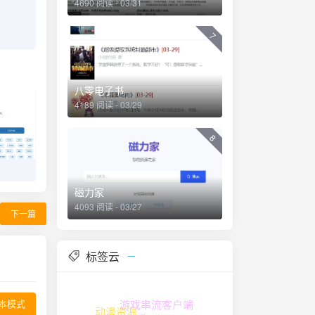
4690 阅读 - 03/31
7
八零电子书
4189 阅读 - 03/29
8
磁力家
4093 阅读 - 03/27
下一篇
标签云
本模式
游戏串流客户端
在线小说
文件传输
动漫资源