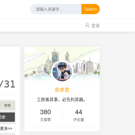
Search
登录
/31
和享君
工欲善其事，必先利其器。
380
44
文章数
评论量