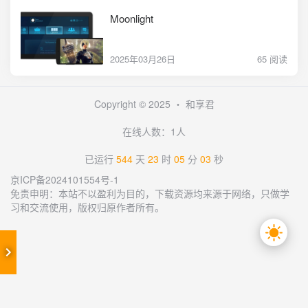
Moonlight
2025年03月26日
65 阅读
Copyright © 2025 ・
和享君
在线人数：1人
已运行
544
天
23
时
05
分
03
秒
京ICP备2024101554号-1
免责申明：本站不以盈利为目的，下载资源均来源于网络，只做学
习和交流使用，版权归原作者所有。