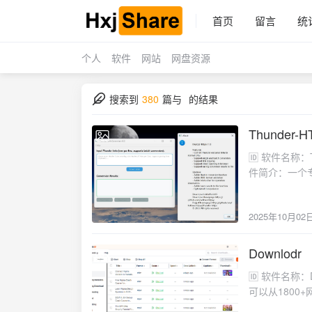
首页
留言
统
个人
软件
网站
网盘资源
搜索到
380
篇与
的结果
Thunder-H
2025-10-02
🆔 软件名称：Thunder-HTTPS⭐️ 软件功能：迅雷链接转换➡️ 支持平台：Windows,macOS📁 软
件简介：一个专
直接使用的HT
“转换链接”按
2025年10月02
(https://gith
Downlodr
2025-10-02
🆔 软件名称：Downlodr⭐️ 软件功能：视频下载➡️ 支持平台：Windows，mac📁 软件简介：一款
可以从1800+网
下载进度跟踪