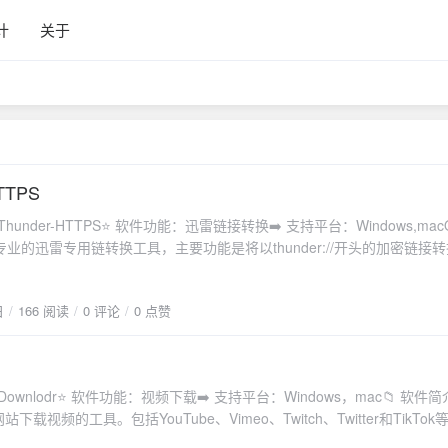
计
关于
TTPS
业的迅雷专用链转换工具，主要功能是将以thunder://开头的加密链接
TP/HTTPS下载地址。只需简单地复制迅雷链接，粘贴到软件的输入框中
钮，即可获得转换后的链接，方便直接下载。⬇️ 软件下载：点击下载
日
166 阅读
0 评论
0 点赞
ub.com/helloworldpxy/thunder-https/releases)📷截图：
站下载视频的工具。包括YouTube、Vimeo、Twitch、Twitter和TikTo
功能，可以轻松查看和管理正在进行和已完成的下载。⬇️ 软件下载：点击