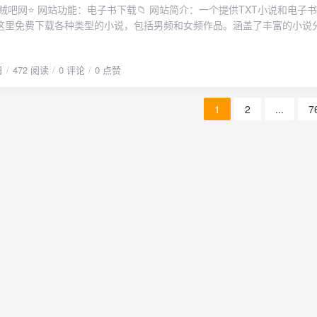
这里免费下载各种类型的小说，包括男频和女频作品。涵盖了丰富的小说
统武侠、恐怖惊悚、现代都市等，可以通过搜索功能快速找到自己感兴趣
打开 (https://www.zei8.vip/)📷截图：
日
472 阅读
0 评论
0 点赞
1
2
...
7