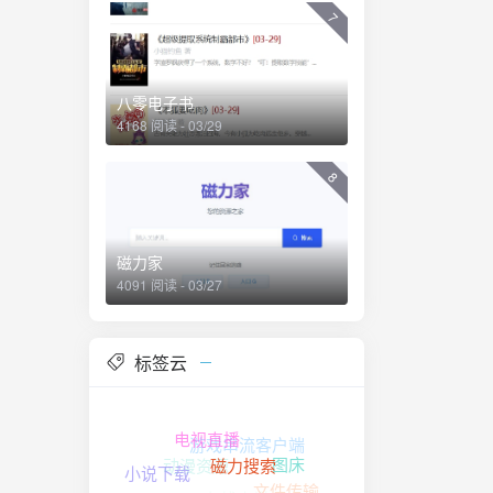
7
八零电子书
4168 阅读 - 03/29
8
磁力家
4091 阅读 - 03/27
标签云
游戏串流客户端
电视直播
动漫资源
图床
小说下载
文件传输
在线小说
磁力搜索