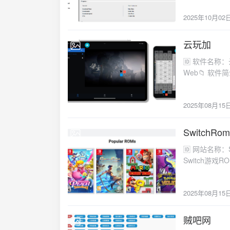
(https://git
2025年10月02
📷截图
云玩加
2025-08-15
🆔 软件名称：云玩加⭐️ 软件功能：远程串流➡️ 支持平台：Windows，macOS，Android，iOS，
Web📁 软件简介：一款开源且免费的远程串流软件，可以随时随地通过任何设备掌控自己的电
脑。支持高帧
(https://www
2025年08月15
SwitchRom
2025-08-15
🆔 网站名称：SwitchRom⭐ 网站功能： Switch游戏ROM下载📁 网站简介：一款提供Nintendo
Switch游
网站网址：点击打开 
2025年08月15
贼吧网
2025-08-15