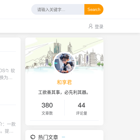
Search
登录
转换为可
和享君
，点击
工欲善其事，必先利其器。
380
44
文章数
评论量
k等。提供
热门文章
下载