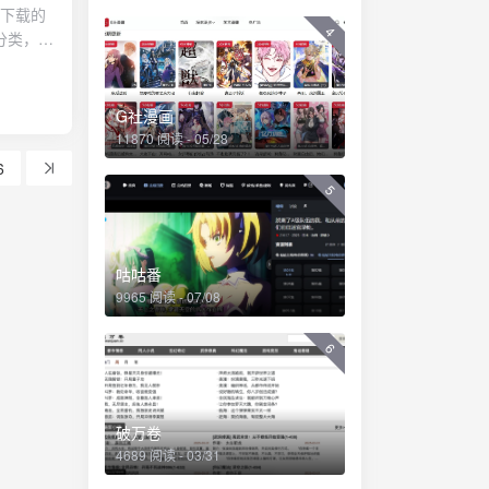
4
分类，如
的书籍。
G社漫画
11870 阅读 - 05/28
6
5
咕咕番
9965 阅读 - 07/08
6
破万卷
4689 阅读 - 03/31